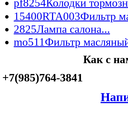
pf8254
Колодки тормозн
15400RTA003
Фильтр ма
2825
Лампа салона...
mo511
Фильтр масляный
Как с на
+7(985)764-3841
Напи