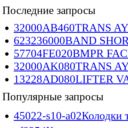
Последние запросы
32000AB460
TRANS AY
623236000
BAND SHORT
57704FE020
BMPR FACE
32000AK080
TRANS AY
13228AD080
LIFTER VA
Популярные запросы
45022-s10-a02
Колодки 