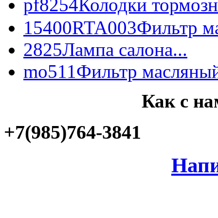
pf8254
Колодки тормозн
15400RTA003
Фильтр ма
2825
Лампа салона...
mo511
Фильтр масляный
Как с на
+7(985)764-3841
Напи