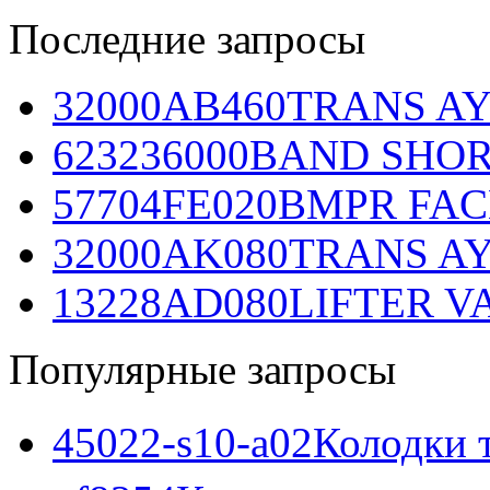
Последние запросы
32000AB460
TRANS AY
623236000
BAND SHORT
57704FE020
BMPR FACE
32000AK080
TRANS AY
13228AD080
LIFTER VA
Популярные запросы
45022-s10-a02
Колодки 