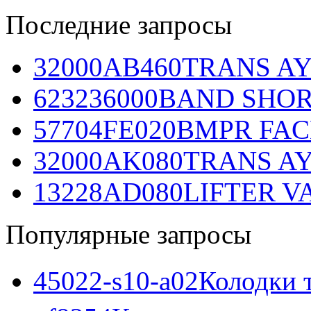
Последние запросы
32000AB460
TRANS AY
623236000
BAND SHORT
57704FE020
BMPR FACE
32000AK080
TRANS AY
13228AD080
LIFTER VA
Популярные запросы
45022-s10-a02
Колодки 