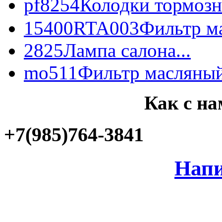
pf8254
Колодки тормозн
15400RTA003
Фильтр ма
2825
Лампа салона...
mo511
Фильтр масляный
Как с на
+7(985)764-3841
Напи