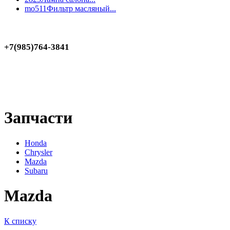
mo511
Фильтр масляный...
+7(985)764-3841
Запчасти
Honda
Chrysler
Mazda
Subaru
Mazda
К списку