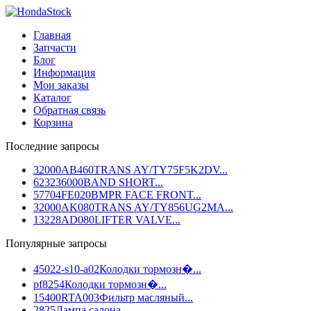
Главная
Запчасти
Блог
Информация
Мои заказы
Каталог
Обратная связь
Корзина
Последние запросы
32000AB460
TRANS AY/TY75F5K2DV...
623236000
BAND SHORT...
57704FE020
BMPR FACE FRONT...
32000AK080
TRANS AY/TY856UG2MA...
13228AD080
LIFTER VALVE...
Популярные запросы
45022-s10-a02
Колодки тормозн�...
pf8254
Колодки тормозн�...
15400RTA003
Фильтр масляный...
2825
Лампа салона...